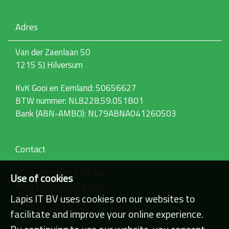
Adres
Van der Zaenlaan 50
1215 SJ Hilversum
KvK Gooi en Eemland: 50656627
BTW nummer: NL8228.59.051B01
Bank (ABN-AMBO): NL79ABNA041260503
Contact
T: +31 (0)35 712 33 90
Use of cookies
M:+31 (0)6 169 54 549
Lapis IT BV uses cookies on our websites to
E: info@lapisit.nl
facilitate and improve your online experience.