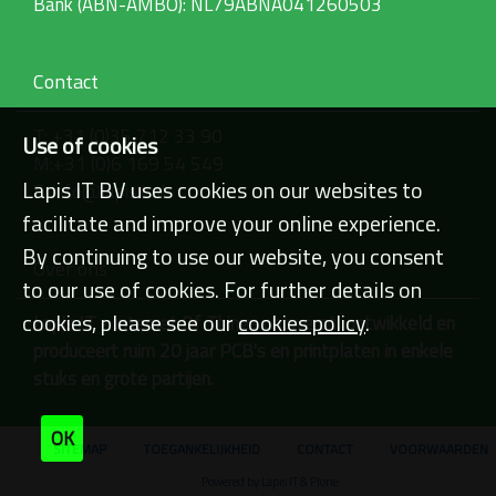
Bank (ABN-AMBO): NL79ABNA041260503
Contact
T: +31 (0)35 712 33 90
Use of cookies
M:+31 (0)6 169 54 549
Lapis IT BV uses cookies on our websites to
E: info@lapisit.nl
facilitate and improve your online experience.
By continuing to use our website, you consent
Over ons
to our use of cookies. For further details on
cookies, please see our
cookies policy
.
Lapis IT - Internet Of Things ontwerpt, ontwikkeld en
produceert ruim 20 jaar PCB's en printplaten in enkele
stuks en grote partijen.
OK
SITEMAP
TOEGANKELIJKHEID
CONTACT
VOORWAARDEN
Powered by Lapis IT & Plone