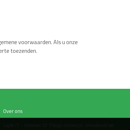
algemene voorwaarden. Als u onze
erte toezenden.
Over ons
Lapis IT - Internet Of Things ontwerpt, ontwikkeld en