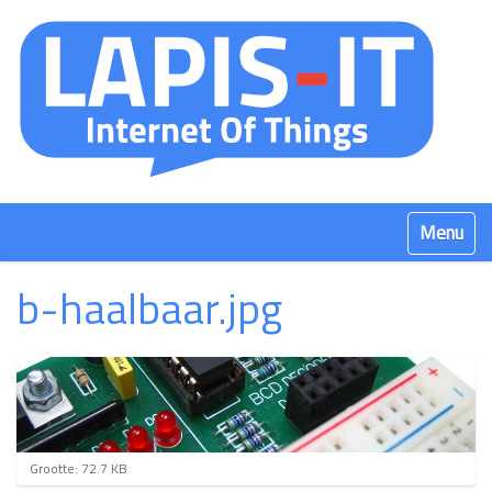
Klap navig
b-haalbaar.jpg
K
Grootte: 72.7 KB
l