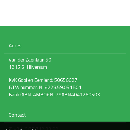
i
k
v
o
o
r
d
e
Adres
v
o
l
Van der Zaenlaan 50
l
1215 SJ Hilversum
e
d
i
KvK Gooi en Eemland: 50656627
g
BTW nummer: NL8228.59.051B01
e
w
Bank (ABN-AMBO): NL79ABNA041260503
e
e
r
g
Contact
a
v
T: +31 (0)35 712 33 90
e